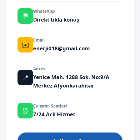
WhatsApp
💬
Direkt tıkla konuş
Email
✉️
enerji018@gmail.com
Adres
📍
Yenice Mah. 1288 Sok. No:9/A
Merkez Afyonkarahisar
Çalışma Saatleri
⏰
7/24 Acil Hizmet